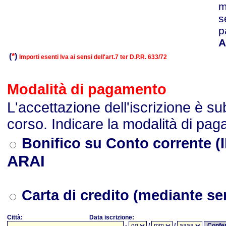
m
s
p
A
(
*
)
Importi esenti Iva ai sensi dell'art.7 ter D.P.R. 633/72
Modalità di pagamento
L'accettazione dell'iscrizione è s
corso. Indicare la modalità di pa
Bonifico su Conto corrente
(
ARAI
Carta di credito
(mediante se
Città:
Data iscrizione:
-
/
/