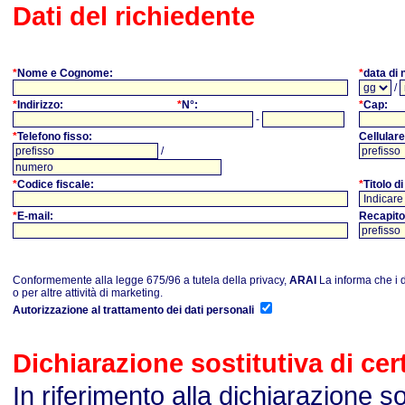
Dati del richiedente
*
Nome e Cognome:
*
data di 
/
*
Indirizzo:
*
N°:
*
Cap:
-
*
Telefono fisso:
Cellulare
/
*
Codice fiscale:
*
Titolo d
*
E-mail:
Recapito 
Conformemente alla legge 675/96 a tutela della privacy,
ARAI
La informa che i da
o per altre attività di marketing.
Autorizzazione al trattamento dei dati personali
Dichiarazione sostitutiva di cert
I
n riferimento alla dichiarazione sost