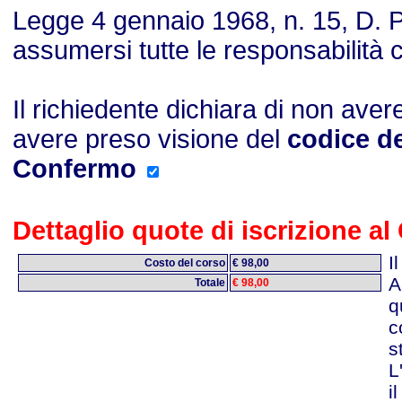
Legge 4 gennaio 1968, n. 15, D. P.
assumersi tutte le responsabilità 
Il richiedente dichiara di non ave
avere preso visione del
codice d
Confermo
Dettaglio quote di iscrizione al
I
Costo del corso
€ 98,00
A
Totale
€ 98,00
q
c
s
L
i