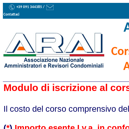
+39 091 344385 /
Contattaci
Cor
A
Modulo di iscrizione al cor
Il costo del corso comprensivo del r
(
*
)
Importo esente I.v.a. in confo